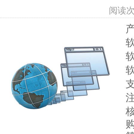
阅读
软
软
支