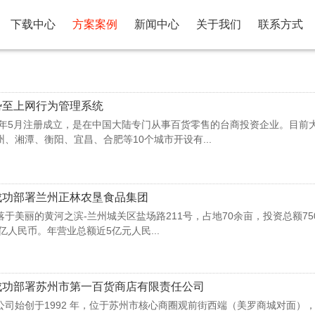
下载中心
方案案例
新闻中心
关于我们
联系方式
势至上网行为管理系统
2年5月注册成立，是在中国大陆专门从事百货零售的台商投资企业。目前
、湘潭、衡阳、宜昌、合肥等10个城市开设有...
功部署​兰州正林农垦食品集团
于美丽的黄河之滨-兰州城关区盐场路211号，占地70余亩，投资总额75
7亿人民币。年营业总额近5亿元人民...
成功部署苏州市第一百货商店有限责任公司
司始创于1992 年，位于苏州市核心商圈观前街西端（美罗商城对面）