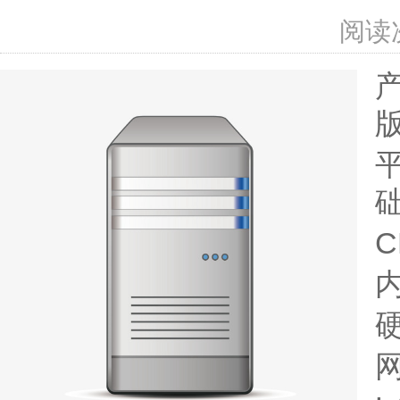
阅读
内
硬
网