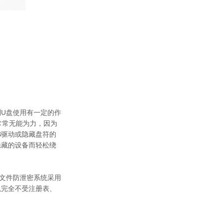
制U盘使用有一定的作
常常无能为力，因为
B驱动或隐藏盘符的
隐藏的设备而轻松绕
脑文件防泄密系统采用
以完全不受注册表、