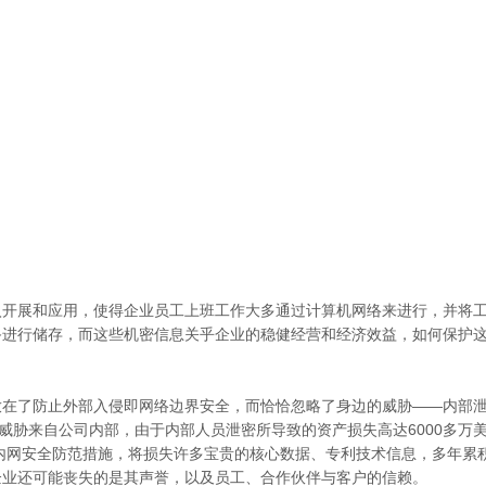
入开展和应用，使得企业员工上班工作大多通过计算机网络来进行，并将
备进行储存，而这些机密信息关乎企业的稳健经营和经济效益，如何保护
在了防止外部入侵即网络边界安全，而恰恰忽略了身边的威胁——内部泄密。
全威胁来自公司内部，由于内部人员泄密所导致的资产损失高达6000多万
其内网安全防范措施，将损失许多宝贵的核心数据、专利技术信息，多年累
企业还可能丧失的是其声誉，以及员工、合作伙伴与客户的信赖。