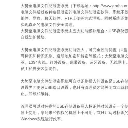
大势至电脑文件防泄密系统（下载地址：http://www.grabsu
电脑文件通过各种途径泄密的电脑文件防泄密软件。系统不仅
邮件、网盘、聊天软件、FTP上传等方式泄密。同时系统还
实现真正的电脑文件安全管理。
大势至电脑文件防泄密系统由五大功能模块组合：USB存储
自我防护模块。
大势至电脑文件防泄密系统功能强大，可完全控制优盘（U盘
写标识和标识识别、透明地加密和解密等模式；大势至电脑文
驱、1394火线、红外设备、磁带设备、蓝牙设备、无线网卡、
员工私自安装新硬件。
大势至电脑文件防泄密系统可自动识别插入的设备是USB存
设置界面更改USB端口设置，也只有管理员才能关闭或卸载
止、卸载和破解。
管理员可以对任意的USB存储设备写入标识并对其设定一个
器上使用，拿到未经授权的机器上不可用，或只让写过标识的
Windows系统运行效率。