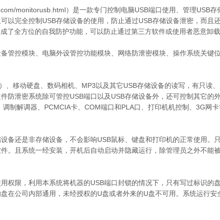
n.com/monitorusb.html）是一款专门控制电脑USB端口使用、管理U
可以完全控制USB存储设备的使用，防止通过USB存储设备泄密，而且
集成了全方位的自我防护功能，可以防止通过第三方软件或使用者恶意卸
设备管控模块、电脑外设管控功能模块、网络防泄密模块、操作系统关键
）、移动硬盘、数码相机、MP3以及其它USB存储设备的读写，有只读
件防泄密系统除可管控USB端口以及USB存储设备外，还可控制其它的
调制解调器、PCMCIA卡、COM端口和PLA口、打印机机控制、3G网
储设备还是非存储设备，不会影响USB鼠标、键盘和打印机的正常使用。
软件。且系统一经安装，开机后自动启动并隐藏运行，除管理员之外不能
使用权限，利用本系统将机器的USB端口封锁的情况下，只有写过标识的
盘在公司内部通用，未经授权的U盘或者外来的U盘不可用。系统运行安