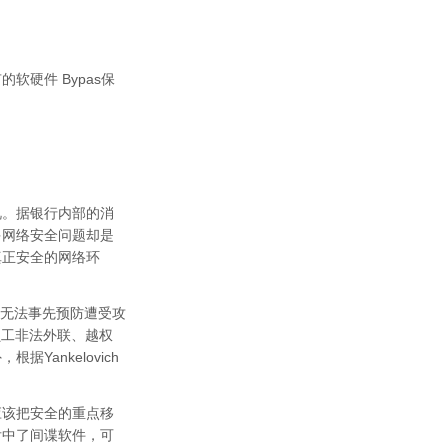
硬件 Bypas保
视。据银行内部的消
多网络安全问题却是
真正安全的网络环
若无法事先预防遭受攻
员工非法外联、越权
ankelovich
应该把安全的重点移
后中了间谍软件，可