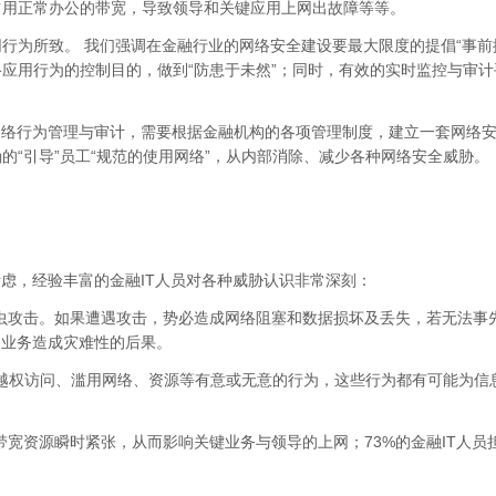
占用正常办公的带宽，导致领导和关键应用上网出故障等等。
行为所致。 我们强调在金融行业的网络安全建设要最大限度的提倡“事前
应用行为的控制目的，做到“防患于未然”；同时，有效的实时监控与审计
网络行为管理与审计，需要根据金融机构的各项管理制度，建立一套网络
“引导”员工“规范的使用网络”，从内部消除、减少各种网络安全威胁。
考虑，经验丰富的金融IT人员对各种威胁认识非常深刻：
与蠕虫攻击。如果遭遇攻击，势必造成网络阻塞和数据损坏及丢失，若无法事
常业务造成灾难性的后果。
联、越权访问、滥用网络、资源等有意或无意的行为，这些行为都有可能为信
致带宽资源瞬时紧张，从而影响关键业务与领导的上网；73%的金融IT人