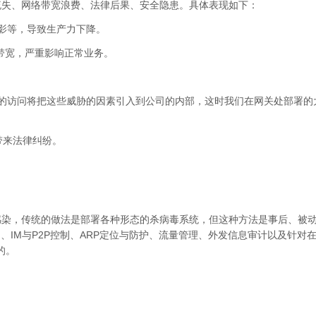
流失、网络带宽浪费、法律后果、安全隐患。具体表现如下：
影等，导致生产力下降。
量带宽，严重影响正常业务。
的访问将把这些威胁的因素引入到公司的内部，这时我们在网关处部署的
带来法律纠纷。
感染，传统的做法是部署各种形态的杀病毒系统，但这种方法是事后、被
制、IM与P2P控制、ARP定位与防护、流量管理、外发信息审计以及针对
的。