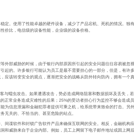
定。使用了性能卓越的硬件设备，减少了产品宕机、死机的情况。独有的软
高性价比，电信级的设备性能，企业级的设备价格。
理等外部威胁的时候，由于银行内部原因所引起的安全问题往往容易被忽
所引起的。许多银行可能认为员工是最不需要担心的一部分，但是，有许
域，应该转变安全的观点，逐渐把安全的战略从防外转向防内，拥有一个
、黑客与蠕虫攻击。如果遭遇攻击，势必造成网络阻塞和数据损坏及丢失，
统的正常业务造成灾难性的后果；25%的受访者担心行为监控不够会造成
信息泄漏和金融犯罪者提供可乘之机，给系统带来致命的打击。另外，根据Y
业务无关的、不恰当的、甚至危险的站点。
件、间谍软件和封锁广告软件产品来确保互联网的安全。相反，金融机构
漏洞和威胁来自于企业内部。例如，员工上网留下电子邮件地址或因上网