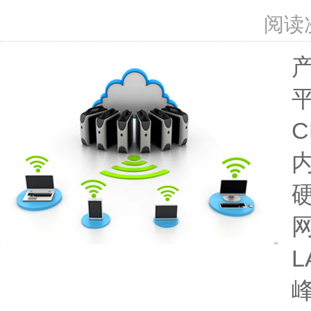
阅读
C
内
硬
网
L