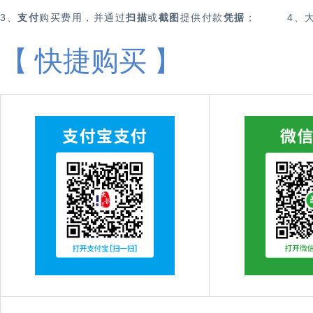
3、
支付
购买费用，并通过
扫描
或
截图
提供付款
凭据
；
4、
【 快捷购买 】